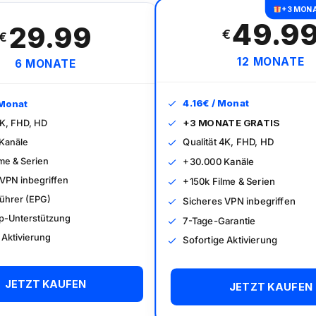
+3 MON
49.9
29.99
€
€
12 MONATE
6 MONATE
4.16€ / Monat
 Monat
+3 MONATE GRATIS
4K, FHD, HD
Qualität 4K, FHD, HD
Kanäle
me & Serien
+30.000 Kanäle
 VPN inbegriffen
+150k Filme & Serien
ührer (EPG)
Sicheres VPN inbegriffen
-Unterstützung
7-Tage-Garantie
 Aktivierung
Sofortige Aktivierung
JETZT KAUFEN
JETZT KAUFEN