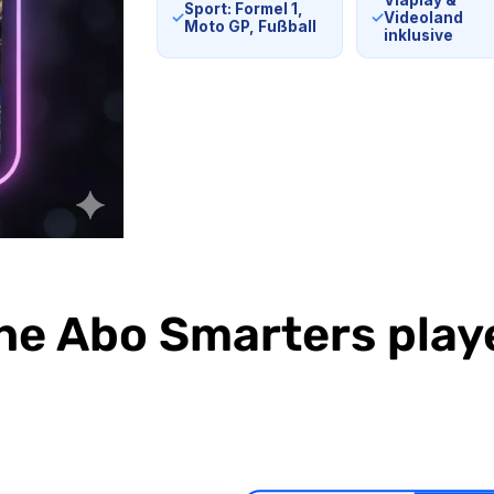
Viaplay &
Sport: Formel 1,
✓
✓
Videoland
Moto GP, Fußball
inklusive
ne Abo Smarters playe