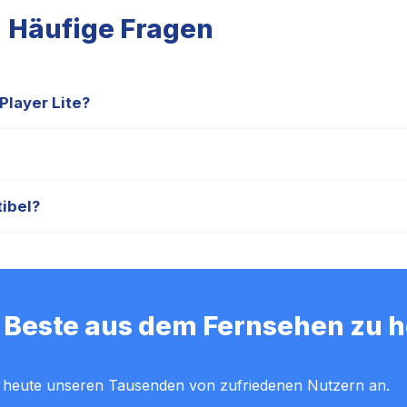
Häufige Fragen
layer Lite?
ieter für die Smarters Player Lite App mit garantierter 4K-Stabilit
 Ihre Anmeldedaten (Xtream API) sofort an Ihre E-Mail-Adresse g
ibel?
f allen Amazon Fire TV Stick-Modellen absolut flüssig.
as Beste aus dem Fernsehen zu 
h heute unseren Tausenden von zufriedenen Nutzern an.