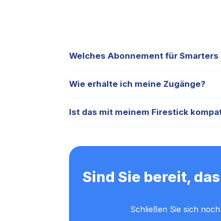
Welches Abonnement für Smarters P
Unser Dienst ist der empfohlene offizielle Anb
Wie erhalte ich meine Zugänge?
2026.
Sobald die Zahlung bestätigt wurde, werden
Ist das mit meinem Firestick kompat
Auf jeden Fall! Smarters Player Lite läuft au
Sind Sie bereit, d
Schließen Sie sich noc