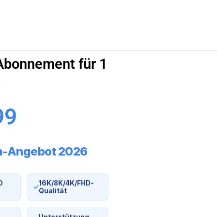
 Abonnement für 1
t
99
m-Angebot 2026
D
16K/8K/4K/FHD-
✓
Qualität