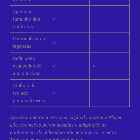
Ajustar o
tamanho dos
✓
-
controlos
Personalizar as
✓
✓
legendas
Definições
avançadas de
✓
✓
áudio e vídeo
Atalhos de
teclado
✓
-
personalizáveis
Agradecimentos a
Personalização do Smarters Player
Lite
,
definições personalizadas
e
adaptação às
preferências do utilizador
Pode personalizar o leitor.
Torna-se único e optimizado para si.