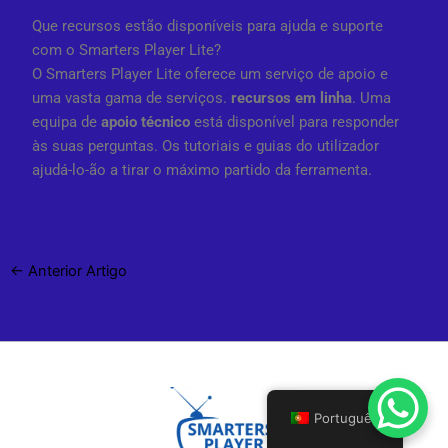
Que recursos estão disponíveis para ajuda e suporte
com o Smarters Player Lite?
O Smarters Player Lite oferece um serviço de apoio e
uma vasta gama de serviços.
recursos em linha
. Uma
equipa de
apoio técnico
está disponível para responder
às suas perguntas. Os tutoriais e guias do utilizador
ajudá-lo-ão a tirar o máximo partido da ferramenta.
←
Anterior Artigo
Português