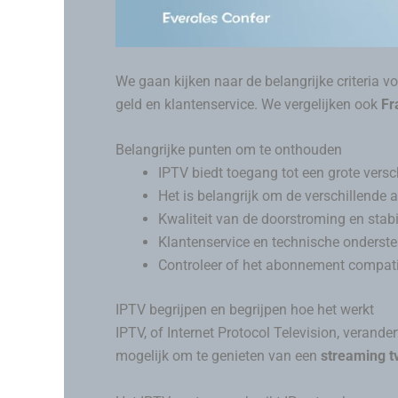
We gaan kijken naar de belangrijke criteria v
geld en klantenservice. We vergelijken ook
Fr
Belangrijke punten om te onthouden
IPTV biedt toegang tot een grote vers
Het is belangrijk om de verschillende 
Kwaliteit van de doorstroming en stabili
Klantenservice en technische onderste
Controleer of het abonnement compati
IPTV begrijpen en begrijpen hoe het werkt
IPTV, of Internet Protocol Television, verande
mogelijk om te genieten van een
streaming t