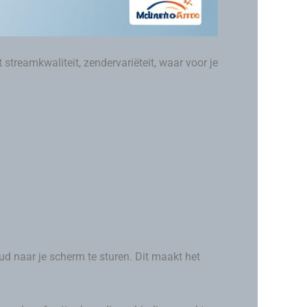
t streamkwaliteit, zendervariëteit, waar voor je
oud naar je scherm te sturen. Dit maakt het