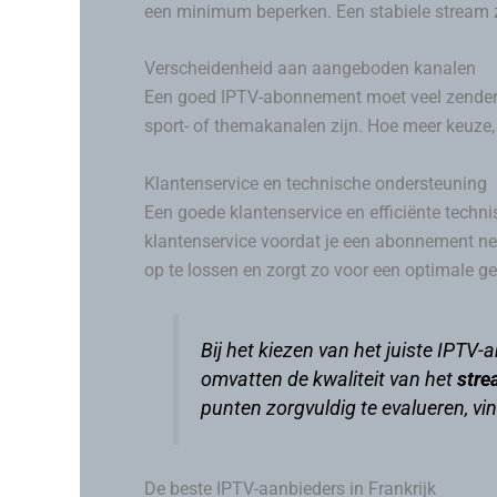
een minimum beperken. Een stabiele stream 
Verscheidenheid aan aangeboden kanalen
Een goed IPTV-abonnement moet veel zenders he
sport- of themakanalen zijn. Hoe meer keuze, 
Klantenservice en technische ondersteuning
Een goede klantenservice en efficiënte techni
klantenservice voordat je een abonnement n
op te lossen en zorgt zo voor een optimale ge
Bij het kiezen van het juiste IPTV
omvatten de kwaliteit van het
stre
punten zorgvuldig te evalueren, vi
De beste IPTV-aanbieders in Frankrijk