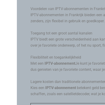
Voordelen van IPTV-abonnementen in Frankri
IPTV-abonnementen in Frankrijk bieden een aa
zenders, zijn flexibel in gebruik en goedkop
Toegang tot een groot aantal kanalen
IPTV biedt een grote verscheidenheid aan ka
over je favoriete onderwerp, of het nu sport, f
Flexibiliteit en toegankelijkheid
Met een
IPTV-abonnement
Je kunt je favorie
dus genieten van je favoriete content, waar je
Lagere kosten dan traditionele abonnemente
Kies een
IPTV-abonnement
betekent geld bes
schaffen, zoals een satellietdecoder, wat je k