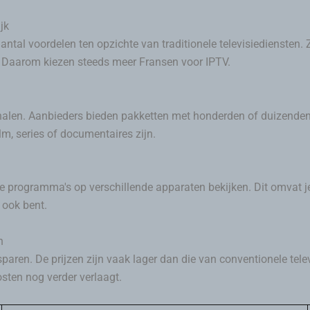
jk
ntal voordelen ten opzichte van traditionele televisiediensten.
er. Daarom kiezen steeds meer Fransen voor IPTV.
nalen. Aanbieders bieden pakketten met honderden of duizende
ilm, series of documentaires zijn.
te programma's op verschillende apparaten bekijken. Dit omvat je
 ook bent.
n
paren. De prijzen zijn vaak lager dan die van conventionele tele
osten nog verder verlaagt.