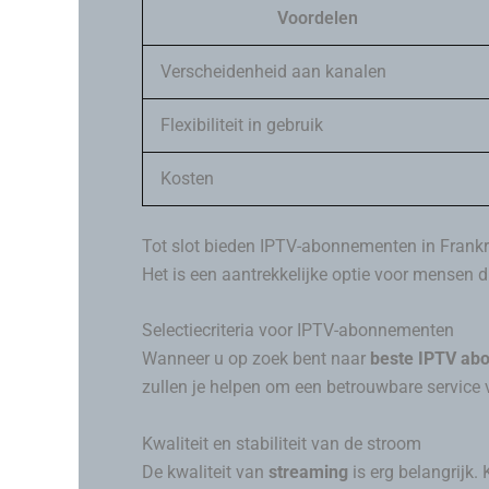
Voordelen
Verscheidenheid aan kanalen
Flexibiliteit in gebruik
Kosten
Tot slot bieden IPTV-abonnementen in Frankrij
Het is een aantrekkelijke optie voor mensen die
Selectiecriteria voor IPTV-abonnementen
Wanneer u op zoek bent naar
beste IPTV ab
zullen je helpen om een betrouwbare service 
Kwaliteit en stabiliteit van de stroom
De kwaliteit van
streaming
is erg belangrijk.