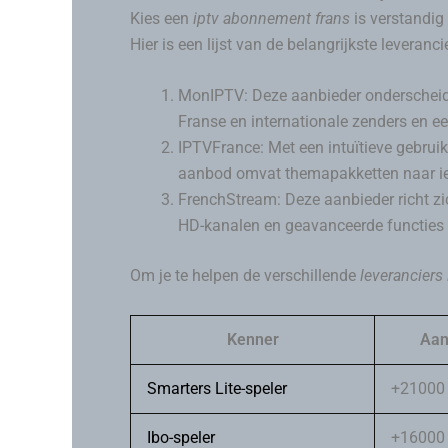
Kies een
iptv abonnement frans
is verstandig
Hier is een lijst van de belangrijkste leveran
MonIPTV: Deze aanbieder onderscheidt zi
Franse en internationale zenders en ee
IPTVFrance: Met een intuïtieve gebruik
aanbod omvat themapakketten naar i
FrenchStream: Deze aanbieder richt zic
HD-kanalen en geavanceerde functies 
Om je te helpen de verschillende
leveranciers 
Kenner
Aan
Smarters Lite-speler
+21000
Ibo-speler
+16000