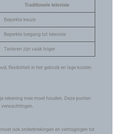
Traditionele televisie
Beperkte keuze
Beperkte toegang tot televisie
Tarieven zijn vaak hoger
 flexibiliteit in het gebruik en lage kosten.
ar je rekening mee moet houden. Deze punten
n verwachtingen.
et moet ook onderbrekingen en vertragingen tot