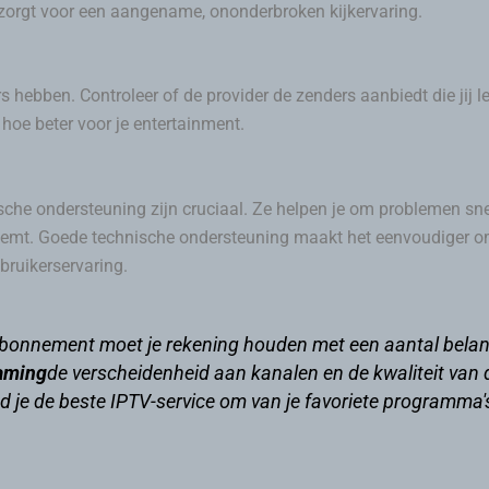
zorgt voor een aangename, ononderbroken kijkervaring.
bben. Controleer of de provider de zenders aanbiedt die jij leu
hoe beter voor je entertainment.
sche ondersteuning zijn cruciaal. Ze helpen je om problemen snel
eemt. Goede technische ondersteuning maakt het eenvoudiger o
bruikerservaring.
-abonnement moet je rekening houden met een aantal belangri
aming
de verscheidenheid aan kanalen en de kwaliteit van 
nd je de beste IPTV-service om van je favoriete programma'