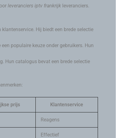
oor
leveranciers iptv frankrijk
leveranciers.
klantenservice. Hij biedt een brede selectie
e een populaire keuze onder gebruikers. Hun
ng. Hun catalogus bevat een brede selectie
 kenmerken:
kse prijs
Klantenservice
Reagens
Effectief