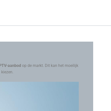
IPTV-aanbod
op de markt. Dit kan het moeilijk
 kiezen.