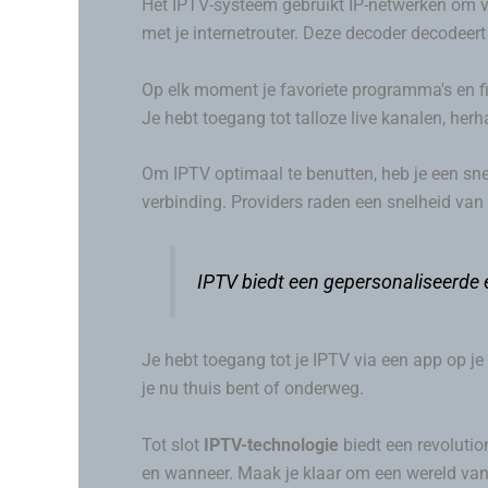
Het IPTV-systeem gebruikt IP-netwerken om vi
met je internetrouter. Deze decoder decodeert
Op elk moment je favoriete programma's en fil
Je hebt toegang tot talloze live kanalen, her
Om IPTV optimaal te benutten, heb je een sne
verbinding. Providers raden een snelheid va
IPTV biedt een gepersonaliseerde 
Je hebt toegang tot je IPTV via een app op je
je nu thuis bent of onderweg.
Tot slot
IPTV-technologie
biedt een revolution
en wanneer. Maak je klaar om een wereld van