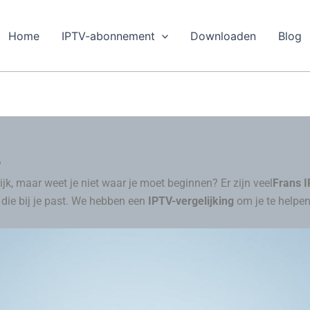
Home
IPTV-abonnement
Downloaden
Blog
?
jk, maar weet je niet waar je moet beginnen? Er zijn veel
Frans 
die bij je past. We hebben een
IPTV-vergelijking
om je te helpen