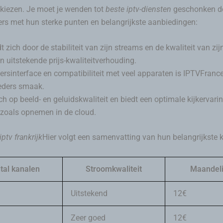
 kiezen. Je moet je wenden tot
beste iptv-diensten
geschonken d
ciers met hun sterke punten en belangrijkste aanbiedingen:
ch door de stabiliteit van zijn streams en de kwaliteit van zijn 
n uitstekende prijs-kwaliteitverhouding.
ersinterface en compatibiliteit met veel apparaten is IPTVFranc
eders smaak.
h op beeld- en geluidskwaliteit en biedt een optimale kijkervari
zoals opnemen in de cloud.
iptv frankrijk
Hier volgt een samenvatting van hun belangrijkste
tal kanalen
Stroomkwaliteit
Maandelij
Uitstekend
12€
Zeer goed
12€