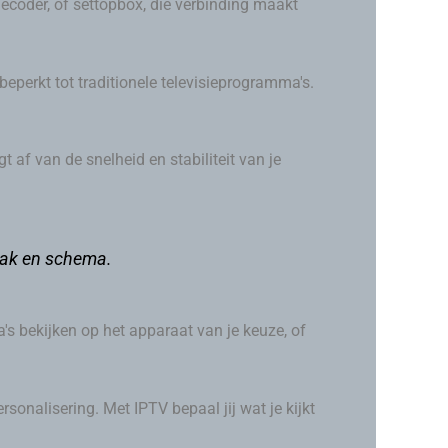
ecoder, of settopbox, die verbinding maakt
beperkt tot traditionele televisieprogramma's.
t af van de snelheid en stabiliteit van je
maak en schema.
's bekijken op het apparaat van je keuze, of
ersonalisering. Met IPTV bepaal jij wat je kijkt