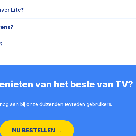
yer Lite?
rancier voor de Smarters Player Lite-applicatie met gegarandeerde
vens?
inloggegevens (Xtream API) direct naar je e-mailadres gestuurd.
?
 op alle Amazon Fire TV Stick-modellen.
genieten van het beste van TV?
 nog aan bij onze duizenden tevreden gebruikers.
NU BESTELLEN →