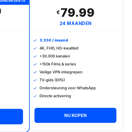
AANDEN GRATIS
9
79.99
€
24 MAANDEN
3.33€ / maand
4K, FHD, HD-kwaliteit
+30.000 kanalen
+150k Films & series
Veilige VPN inbegrepen
TV-gids (EPG)
Ondersteuning voor WhatsApp
Directe activering
NU KOPEN