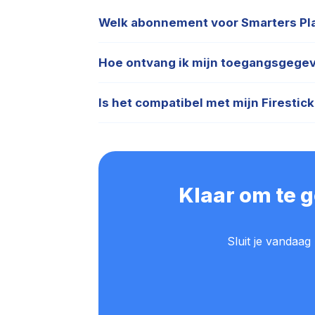
Welk abonnement voor Smarters Pla
Onze service is de aanbevolen officiële leve
Hoe ontvang ik mijn toegangsgege
in 2026.
Zodra de betaling is gevalideerd, worden je 
Is het compatibel met mijn Firestick
Absoluut! Smarters Player Lite werkt perfect
Klaar om te 
Sluit je vandaag