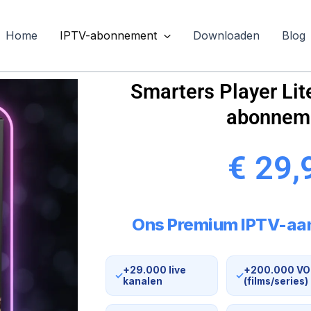
Home
IPTV-abonnement
Downloaden
Blog
Smarters Player Li
abonnem
€ 29,
Ons Premium IPTV-aa
+29.000 live
+200.000 V
✓
✓
kanalen
(films/series)