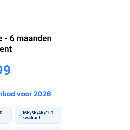
te - 6 maanden
ent
99
nbod voor 2026
OD
16K/8K/4K/FHD-
✓
kwaliteit