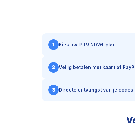
1
Kies uw IPTV 2026-plan
2
Veilig betalen met kaart of PayP
3
Directe ontvangst van je codes 
V