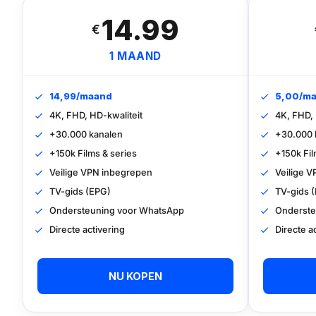
14.99
€
1 MAAND
14,99/maand
5,00/m
4K, FHD, HD-kwaliteit
4K, FHD, 
+30.000 kanalen
+30.000 
+150k Films & series
+150k Fil
Veilige VPN inbegrepen
Veilige 
TV-gids (EPG)
TV-gids 
Ondersteuning voor WhatsApp
Onderste
Directe activering
Directe a
NU KOPEN