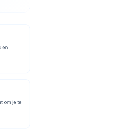
S en
t om je te