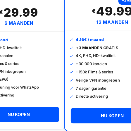
+3 M
49.9
29.99
€
€
12 MAANDEN
6 MAANDEN
4.16€ / maand
aand
+3 MAANDEN GRATIS
HD-kwaliteit
4K, FHD, HD-kwaliteit
kanalen
ms & series
+30.000 kanalen
VPN inbegrepen
+150k Films & series
(EPG)
Veilige VPN inbegrepen
uning voor WhatsApp
7 dagen garantie
ctivering
Directe activering
NU KOPEN
NU KOPEN