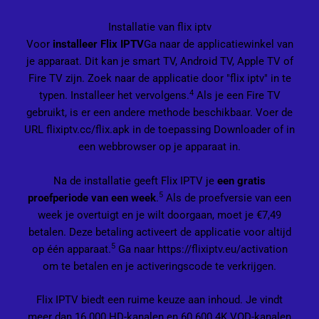
Installatie van flix iptv
Voor
installeer Flix IPTV
Ga naar de applicatiewinkel van
je apparaat. Dit kan je smart TV, Android TV, Apple TV of
Fire TV zijn. Zoek naar de applicatie door "flix iptv" in te
4
typen. Installeer het vervolgens.
Als je een Fire TV
gebruikt, is er een andere methode beschikbaar. Voer de
URL flixiptv.cc/flix.apk in de toepassing Downloader of in
een webbrowser op je apparaat in.
Na de installatie geeft Flix IPTV je
een gratis
5
proefperiode van een week
.
Als de proefversie van een
week je overtuigt en je wilt doorgaan, moet je €7,49
betalen. Deze betaling activeert de applicatie voor altijd
5
op één apparaat.
Ga naar https://flixiptv.eu/activation
om te betalen en je activeringscode te verkrijgen.
Flix IPTV biedt een ruime keuze aan inhoud. Je vindt
meer dan 16.000 HD-kanalen en 60.600 4K VOD-kanalen