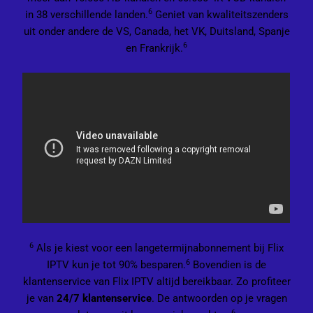
6
in 38 verschillende landen.
Geniet van kwaliteitszenders
uit onder andere de VS, Canada, het VK, Duitsland, Spanje
6
en Frankrijk.
6
Als je kiest voor een langetermijnabonnement bij Flix
6
IPTV kun je tot 90% besparen.
Bovendien is de
klantenservice van Flix IPTV altijd bereikbaar. Zo profiteer
je van
24/7 klantenservice
. De antwoorden op je vragen
6