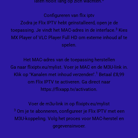
laten nooit lang op zich wachten.
Configureren van flix iptv
Zodra je Flix IPTV hebt geïnstalleerd, open je de
3
toepassing. Je vindt het MAC-adres in de interface.
Kies
MX Player of VLC Player Full HD om externe inhoud af te
spelen.
Het MAC-adres van de toepassing herstellen
Ga naar flixiptv.eu/mylist. Voer je MAC en de M3U-link in.
1
Klik op "Kanalen met inhoud verzenden".
Betaal £8,99
om Flix IPTV te activeren. Ga direct naar
https://flixapp.tv/activation.
Voer de m3u-link in op flixiptv.eu/mylist
3
Om je te abonneren, configureer je Flix IPTV met een
M3U-koppeling. Volg het proces voor MAC-herstel en
gegevensinvoer.