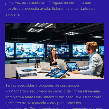
posventa iptv
excelencia. Póngase en contacto con
nosotros si necesita ayuda. Estaremos encantados de
ayudarle.
Tarifas asequibles y opciones de suscripción
IPTV Smarters Pro ofrece un servicio de
TV en streaming
completo a
tarifas iptv smarters pro
asequible. Encontrará
opciones de suscripción a iptv
para todos los
presupuestos. Esto le ayuda a elegir el
premio iptv
que sea