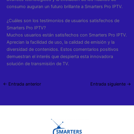
consumo auguran un futuro brillante a Smarters Pro IPTV.
¿Cuáles son los testimonios de usuarios satisfechos de
Smarters Pro IPTV?
Muchos usuarios están satisfechos con Smarters Pro IPTV.
Aprecian la facilidad de uso, la calidad de emisión y la
diversidad de contenidos. Estos comentarios positivos
demuestran el interés que despierta esta innovadora
solución de transmisión de TV.
←
Entrada anterior
Entrada siguiente
→