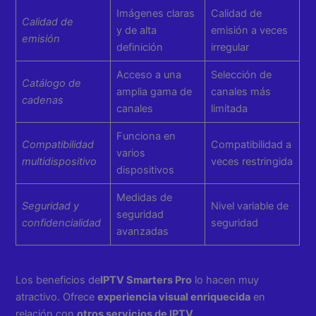
Imágenes claras
Calidad de
Calidad de
y de alta
emisión a veces
emisión
definición
irregular
Acceso a una
Selección de
Catálogo de
amplia gama de
canales más
cadenas
canales
limitada
Funciona en
Compatibilidad
Compatibilidad a
varios
multidispositivo
veces restringida
dispositivos
Medidas de
Seguridad y
Nivel variable de
seguridad
confidencialidad
seguridad
avanzadas
Los beneficios de
IPTV Smarters Pro
lo hacen muy
atractivo. Ofrece
experiencia visual enriquecida
en
relación con
otros servicios de IPTV
.